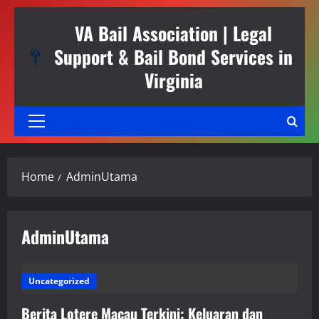
Skip
to
VA Bail Association | Legal
content
Support & Bail Bond Services in
Virginia
Primary
Menu
Home
AdminUtama
AdminUtama
Uncategorized
Berita Lotere Macau Terkini: Keluaran dan