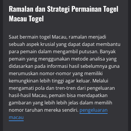
Ramalan dan Strategi Permainan Togel
Macau Togel
Saat bermain togel Macau, ramalan menjadi
sebuah aspek krusial yang dapat dapat membantu
para pemain dalam mengambil putusan. Banyak
pemain yang menggunakan metode analisa yang
didasarkan pada informasi hasil sebelumnya guna
merumuskan nomor-nomor yang memiliki
kemungkinan lebih tinggi agar keluar. Melalui
mengamati pola dan tren-tren dari pengeluaran
hasil-hasil Macau, pemain bisa mendapatkan
gambaran yang lebih lebih jelas dalam memilih
nomor taruhan mereka sendiri.
pengeluaran
macau