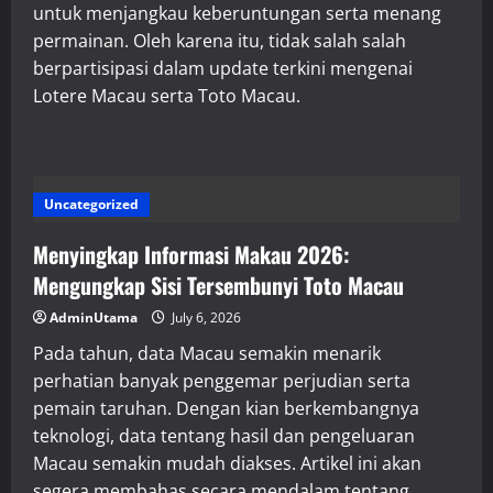
untuk menjangkau keberuntungan serta menang
permainan. Oleh karena itu, tidak salah salah
berpartisipasi dalam update terkini mengenai
Lotere Macau serta Toto Macau.
Uncategorized
Menyingkap Informasi Makau 2026:
Mengungkap Sisi Tersembunyi Toto Macau
AdminUtama
July 6, 2026
Pada tahun, data Macau semakin menarik
perhatian banyak penggemar perjudian serta
pemain taruhan. Dengan kian berkembangnya
teknologi, data tentang hasil dan pengeluaran
Macau semakin mudah diakses. Artikel ini akan
segera membahas secara mendalam tentang