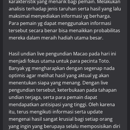
karakteristik yang menarik bagi pemain. Melakukan
analisis terhadap jenis taruhan serta hasil yang lalu
maksimal menyediakan informasi yg berharga.
Para pemain yg dapat menggunakan informasi
tersebut secara benar bisa menaikkan probabilitas
mereka dalam meraih hadiah utama besar.
Hasil undian live pengundian Macao pada hari ini
menjadi fokus utama untuk para pecinta Toto.
Banyak yg mengharapkan dengan segenap nada
optimis agar melihat hasil yang aktual yg akan
menentukan siapa yang menang. Dengan live
pengundian tersebut, keterbukaan pada tahapan
undian terjaga, serta para pemain dapat
mendapatkan antisipasi yang tinggi. Oleh karena
itu, terus mengikuti informasi serta update
mengenai hasil sangat krusial bagi setiap orang
yang ingin yang berupaya selalu memposisikan diri