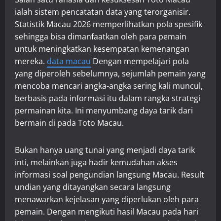
ialah sistem pencatatan data yang terorganisir.
Statistik Macau 2026 memperlihatkan pola spesifik
sehingga bisa dimanfaatkan oleh para pemain
untuk meningkatkan kesempatan kemenangan
mereka.
data macau
Dengan mempelajari pola
yang diperoleh sebelumnya, sejumlah pemain yang
mencoba mencari angka-angka sering kali muncul,
berbasis pada informasi itu dalam rangka strategi
permainan kita. Ini menyumbang daya tarik dari
bermain di pada Toto Macau.
Bukan hanya uang tunai yang menjadi daya tarik
inti, melainkan juga hadir kemudahan akses
informasi soal pengundian langsung Macau. Result
undian yang ditayangkan secara langsung
menawarkan kejelasan yang diperlukan oleh para
pemain. Dengan mengikuti hasil Macau pada hari