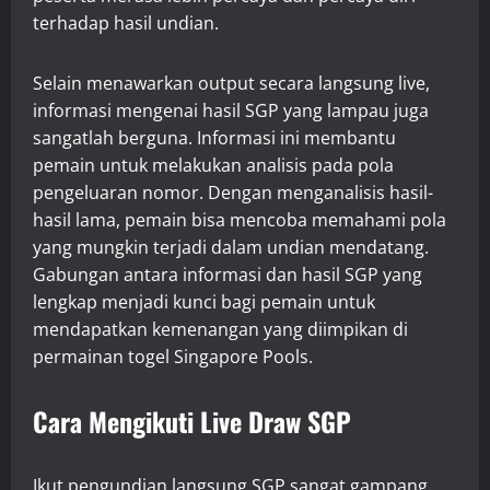
terhadap hasil undian.
Selain menawarkan output secara langsung live,
informasi mengenai hasil SGP yang lampau juga
sangatlah berguna. Informasi ini membantu
pemain untuk melakukan analisis pada pola
pengeluaran nomor. Dengan menganalisis hasil-
hasil lama, pemain bisa mencoba memahami pola
yang mungkin terjadi dalam undian mendatang.
Gabungan antara informasi dan hasil SGP yang
lengkap menjadi kunci bagi pemain untuk
mendapatkan kemenangan yang diimpikan di
permainan togel Singapore Pools.
Cara Mengikuti Live Draw SGP
Ikut pengundian langsung SGP sangat gampang