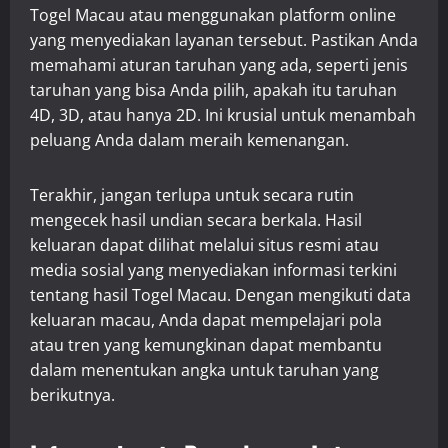
Togel Macau atau menggunakan platform online
yang menyediakan layanan tersebut. Pastikan Anda
memahami aturan taruhan yang ada, seperti jenis
taruhan yang bisa Anda pilih, apakah itu taruhan
4D, 3D, atau hanya 2D. Ini krusial untuk menambah
peluang Anda dalam meraih kemenangan.
Terakhir, jangan terlupa untuk secara rutin
mengecek hasil undian secara berkala. Hasil
keluaran dapat dilihat melalui situs resmi atau
media sosial yang menyediakan informasi terkini
tentang hasil Togel Macau. Dengan mengikuti data
keluaran macau, Anda dapat mempelajari pola
atau tren yang kemungkinan dapat membantu
dalam menentukan angka untuk taruhan yang
berikutnya.