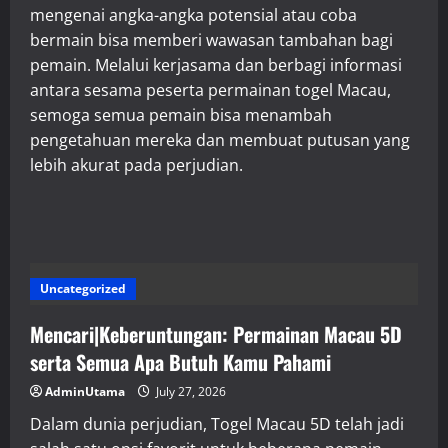
mengenai angka-angka potensial atau coba
bermain bisa memberi wawasan tambahan bagi
pemain. Melalui kerjasama dan berbagi informasi
antara sesama peserta permainan togel Macau,
semoga semua pemain bisa menambah
pengetahuan mereka dan membuat putusan yang
lebih akurat pada perjudian.
Uncategorized
Mencari|Keberuntungan: Permainan Macau 5D
serta Semua Apa Butuh Kamu Pahami
AdminUtama
July 27, 2026
Dalam dunia perjudian, Togel Macau 5D telah jadi