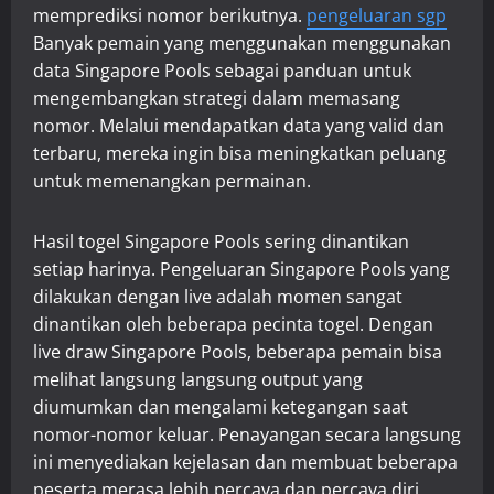
memprediksi nomor berikutnya.
pengeluaran sgp
Banyak pemain yang menggunakan menggunakan
data Singapore Pools sebagai panduan untuk
mengembangkan strategi dalam memasang
nomor. Melalui mendapatkan data yang valid dan
terbaru, mereka ingin bisa meningkatkan peluang
untuk memenangkan permainan.
Hasil togel Singapore Pools sering dinantikan
setiap harinya. Pengeluaran Singapore Pools yang
dilakukan dengan live adalah momen sangat
dinantikan oleh beberapa pecinta togel. Dengan
live draw Singapore Pools, beberapa pemain bisa
melihat langsung langsung output yang
diumumkan dan mengalami ketegangan saat
nomor-nomor keluar. Penayangan secara langsung
ini menyediakan kejelasan dan membuat beberapa
peserta merasa lebih percaya dan percaya diri