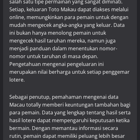
salah satu tipe permainan yang sangat diminati.
Setiap, keluaran Toto Makau dapat diakses melalui
online, memungkinkan para pemain untuk dengan
mudah mengecek angka-angka yang keluar. Data
ini bukan hanya menolong pemain untuk
mengecek hasil taruhan mereka, namun juga
menjadi panduan dalam menentukan nomor-
nomor untuk taruhan di masa depan.
Pengetahuan mengenai pengeluaran ini
merupakan nilai berharga untuk setiap penggemar
lotere.
Sebagai penutup, pemahaman mengenai data
Macau totally memberi keuntungan tambahan bagi
para pemain. Data yang lengkap tentang hasil serta
hasil lotere dapat mempengaruhi keputusan ketika
bermain. Dengan memantau informasi secara
rutin, pemain dapat memiliki peluang lebih besar