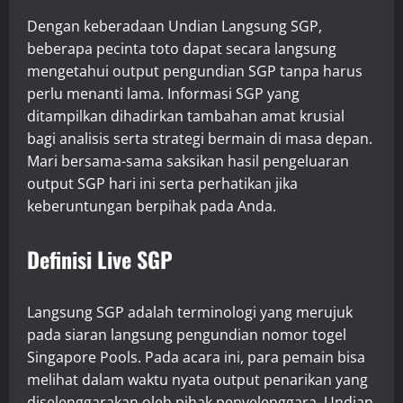
Dengan keberadaan Undian Langsung SGP,
beberapa pecinta toto dapat secara langsung
mengetahui output pengundian SGP tanpa harus
perlu menanti lama. Informasi SGP yang
ditampilkan dihadirkan tambahan amat krusial
bagi analisis serta strategi bermain di masa depan.
Mari bersama-sama saksikan hasil pengeluaran
output SGP hari ini serta perhatikan jika
keberuntungan berpihak pada Anda.
Definisi Live SGP
Langsung SGP adalah terminologi yang merujuk
pada siaran langsung pengundian nomor togel
Singapore Pools. Pada acara ini, para pemain bisa
melihat dalam waktu nyata output penarikan yang
diselenggarakan oleh pihak penyelenggara. Undian