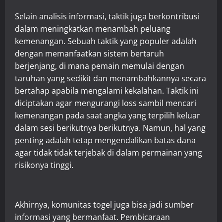
Selain analisis informasi, taktik juga berkontribusi
dalam meningkatkan menambah peluang
kemenangan. Sebuah taktik yang populer adalah
dengan memanfaatkan sistem bertaruh
berjenjang, di mana pemain memulai dengan
taruhan yang sedikit dan menambahkannya secara
bertahap apabila mengalami kekalahan. Taktik ini
diciptakan agar mengurangi loss sambil mencari
kemenangan pada saat angka yang terpilih keluar
dalam sesi berikutnya berikutnya. Namun, hal yang
penting adalah tetap mengendalikan batas dana
agar tidak tidak terjebak di dalam permainan yang
risikonya tinggi.
Akhirnya, komunitas togel juga bisa jadi sumber
informasi yang bermanfaat. Pembicaraan