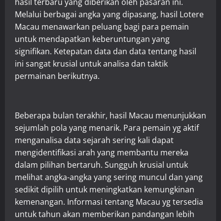
hasil terbaru yang diberikan oleh pasaran ini.
Melalui berbagai angka yang dipasang, hasil Lotere
Macau menawarkan peluang bagi para pemain
untuk mendapatkan keberuntungan yang
signifikan. Ketepatan data dan data tentang hasil
ini sangat krusial untuk analisa dan taktik
permainan berikutnya.
Beberapa bulan terakhir, hasil Macau menunjukkan
sejumlah pola yang menarik. Para pemain yg aktif
menganalisa data sejarah sering kali dapat
mengidentifikasi arah yang membantu mereka
dalam pilihan bertaruh. Sungguh krusial untuk
melihat angka-angka yang sering muncul dan yang
sedikit dipilih untuk meningkatkan kemungkinan
kemenangan. Informasi tentang Macau yg tersedia
untuk tahun akan memberikan pandangan lebih