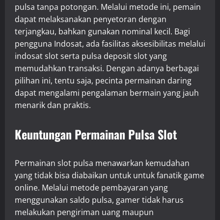
pulsa tanpa potongan. Melalui metode ini, pemain
dapat melaksanakan penyetoran dengan
terjangkau, bahkan gunakan nominal kecil. Bagi
pengguna Indosat, ada fasilitas aksesibilitas melalui
indosat slot serta pulsa deposit slot yang
memudahkan transaksi. Dengan adanya berbagai
pilihan ini, tentu saja, pecinta permainan daring
dapat mengalami pengalaman bermain yang jauh
menarik dan praktis.
Keuntungan Permainan Pulsa Slot
Permainan slot pulsa menawarkan kemudahan
yang tidak bisa diabaikan untuk untuk fanatik game
online. Melalui metode pembayaran yang
menggunakan saldo pulsa, gamer tidak harus
melakukan pengiriman uang maupun