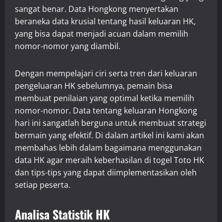
sangat benar. Data Hongkong menyertakan
beraneka data krusial tentang hasil keluaran HK,
yang bisa dapat menjadi acuan dalam memilih
nomor-nomor yang diambil.
Dengan mempelajari ciri serta tren dari keluaran
pengeluaran HK sebelumnya, pemain bisa
membuat penilaian yang optimal ketika memilih
nomor-nomor. Data tentang keluaran Hongkong
hari ini sangatlah berguna untuk membuat strategi
bermain yang efektif. Di dalam artikel ini kami akan
membahas lebih dalam bagaimana menggunakan
data HK agar meraih keberhasilan di togel Toto HK
dan tips-tips yang dapat diimplementasikan oleh
setiap peserta.
Analisa Statistik HK