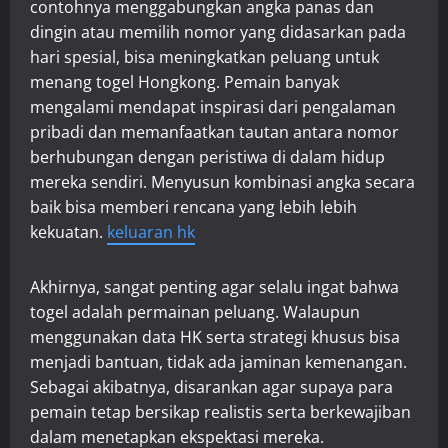
contohnya menggabungkan angka panas dan
dingin atau memilih nomor yang didasarkan pada
hari spesial, bisa meningkatkan peluang untuk
menang togel Hongkong. Pemain banyak
mengalami mendapat inspirasi dari pengalaman
pribadi dan memanfaatkan tautan antara nomor
berhubungan dengan peristiwa di dalam hidup
mereka sendiri. Menyusun kombinasi angka secara
baik bisa memberi rencana yang lebih lebih
kekuatan.
keluaran hk
Akhirnya, sangat penting agar selalu ingat bahwa
togel adalah permainan peluang. Walaupun
menggunakan data HK serta strategi khusus bisa
menjadi bantuan, tidak ada jaminan kemenangan.
Sebagai akibatnya, disarankan agar supaya para
pemain tetap bersikap realistis serta berkewajiban
dalam menetapkan ekspektasi mereka.