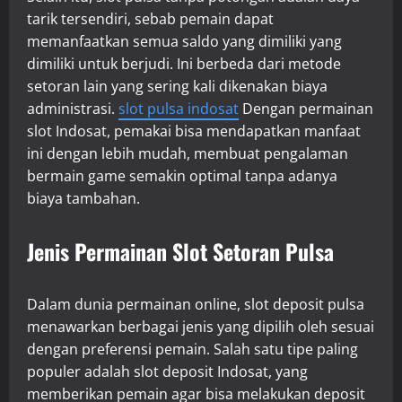
tarik tersendiri, sebab pemain dapat
memanfaatkan semua saldo yang dimiliki yang
dimiliki untuk berjudi. Ini berbeda dari metode
setoran lain yang sering kali dikenakan biaya
administrasi.
slot pulsa indosat
Dengan permainan
slot Indosat, pemakai bisa mendapatkan manfaat
ini dengan lebih mudah, membuat pengalaman
bermain game semakin optimal tanpa adanya
biaya tambahan.
Jenis Permainan Slot Setoran Pulsa
Dalam dunia permainan online, slot deposit pulsa
menawarkan berbagai jenis yang dipilih oleh sesuai
dengan preferensi pemain. Salah satu tipe paling
populer adalah slot deposit Indosat, yang
memberikan pemain agar bisa melakukan deposit