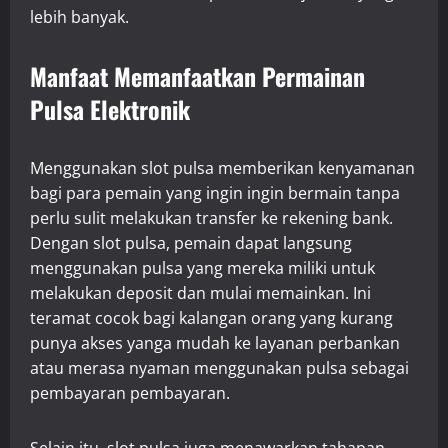
lebih banyak.
Manfaat Memanfaatkan Permainan
Pulsa Elektronik
Menggunakan slot pulsa memberikan kenyamanan
bagi para pemain yang ingin ingin bermain tanpa
perlu sulit melakukan transfer ke rekening bank.
Dengan slot pulsa, pemain dapat langsung
menggunakan pulsa yang mereka miliki untuk
melakukan deposit dan mulai memainkan. Ini
teramat cocok bagi kalangan orang yang kurang
punya akses yanga mudah ke layanan perbankan
atau merasa nyaman menggunakan pulsa sebagai
pembayaran pembayaran.