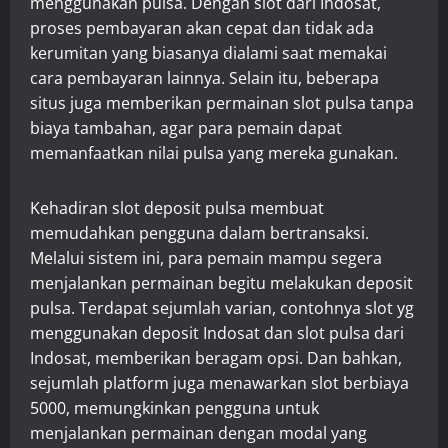
menggunakan pulsa. Dengan slot dari Indosat,
proses pembayaran akan cepat dan tidak ada
kerumitan yang biasanya dialami saat memakai
cara pembayaran lainnya. Selain itu, beberapa
situs juga memberikan permainan slot pulsa tanpa
biaya tambahan, agar para pemain dapat
memanfaatkan nilai pulsa yang mereka gunakan.
Kehadiran slot deposit pulsa membuat
memudahkan pengguna dalam bertransaksi.
Melalui sistem ini, para pemain mampu segera
menjalankan permainan begitu melakukan deposit
pulsa. Terdapat sejumlah varian, contohnya slot yg
menggunakan deposit Indosat dan slot pulsa dari
Indosat, memberikan beragam opsi. Dan bahkan,
sejumlah platform juga menawarkan slot berbiaya
5000, memungkinkan pengguna untuk
menjalankan permainan dengan modal yang