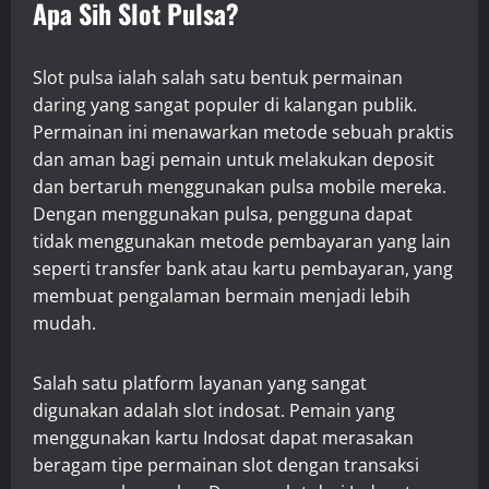
Apa Sih Slot Pulsa?
Slot pulsa ialah salah satu bentuk permainan
daring yang sangat populer di kalangan publik.
Permainan ini menawarkan metode sebuah praktis
dan aman bagi pemain untuk melakukan deposit
dan bertaruh menggunakan pulsa mobile mereka.
Dengan menggunakan pulsa, pengguna dapat
tidak menggunakan metode pembayaran yang lain
seperti transfer bank atau kartu pembayaran, yang
membuat pengalaman bermain menjadi lebih
mudah.
Salah satu platform layanan yang sangat
digunakan adalah slot indosat. Pemain yang
menggunakan kartu Indosat dapat merasakan
beragam tipe permainan slot dengan transaksi