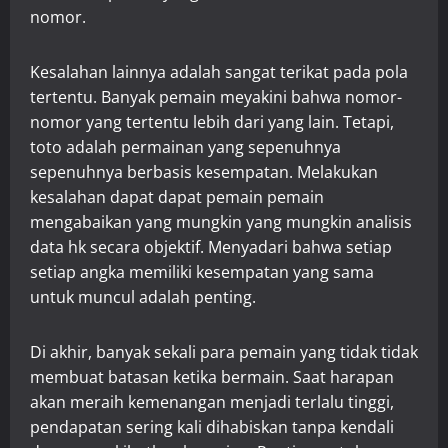
nomor.
Kesalahan lainnya adalah sangat terikat pada pola
tertentu. Banyak pemain meyakini bahwa nomor-
nomor yang tertentu lebih dari yang lain. Tetapi,
toto adalah permainan yang sepenuhnya
sepenuhnya berbasis kesempatan. Melakukan
kesalahan dapat dapat pemain pemain
mengabaikan yang mungkin yang mungkin analisis
data hk secara objektif. Menyadari bahwa setiap
setiap angka memiliki kesempatan yang sama
untuk muncul adalah penting.
Di akhir, banyak sekali para pemain yang tidak tidak
membuat batasan ketika bermain. Saat harapan
akan meraih kemenangan menjadi terlalu tinggi,
pendapatan sering kali dihabiskan tanpa kendali