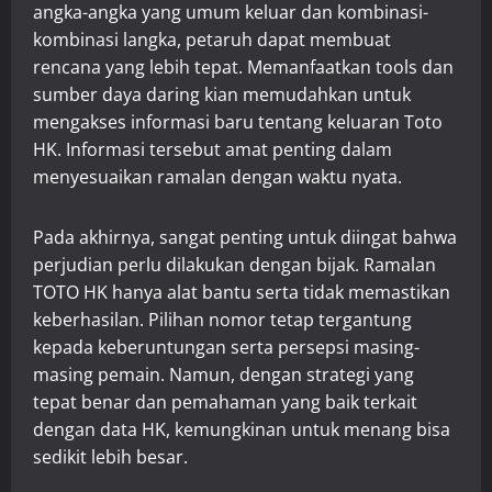
angka-angka yang umum keluar dan kombinasi-
kombinasi langka, petaruh dapat membuat
rencana yang lebih tepat. Memanfaatkan tools dan
sumber daya daring kian memudahkan untuk
mengakses informasi baru tentang keluaran Toto
HK. Informasi tersebut amat penting dalam
menyesuaikan ramalan dengan waktu nyata.
Pada akhirnya, sangat penting untuk diingat bahwa
perjudian perlu dilakukan dengan bijak. Ramalan
TOTO HK hanya alat bantu serta tidak memastikan
keberhasilan. Pilihan nomor tetap tergantung
kepada keberuntungan serta persepsi masing-
masing pemain. Namun, dengan strategi yang
tepat benar dan pemahaman yang baik terkait
dengan data HK, kemungkinan untuk menang bisa
sedikit lebih besar.