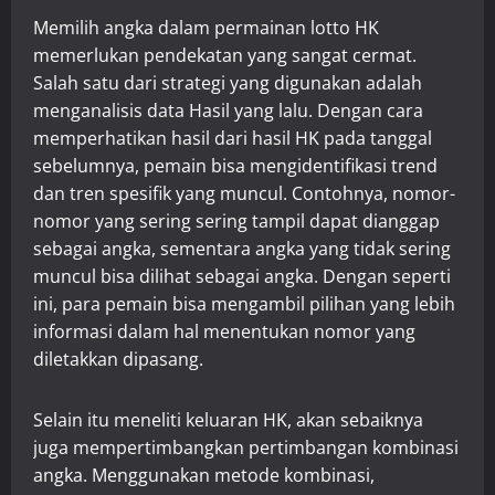
Memilih angka dalam permainan lotto HK
memerlukan pendekatan yang sangat cermat.
Salah satu dari strategi yang digunakan adalah
menganalisis data Hasil yang lalu. Dengan cara
memperhatikan hasil dari hasil HK pada tanggal
sebelumnya, pemain bisa mengidentifikasi trend
dan tren spesifik yang muncul. Contohnya, nomor-
nomor yang sering sering tampil dapat dianggap
sebagai angka, sementara angka yang tidak sering
muncul bisa dilihat sebagai angka. Dengan seperti
ini, para pemain bisa mengambil pilihan yang lebih
informasi dalam hal menentukan nomor yang
diletakkan dipasang.
Selain itu meneliti keluaran HK, akan sebaiknya
juga mempertimbangkan pertimbangan kombinasi
angka. Menggunakan metode kombinasi,