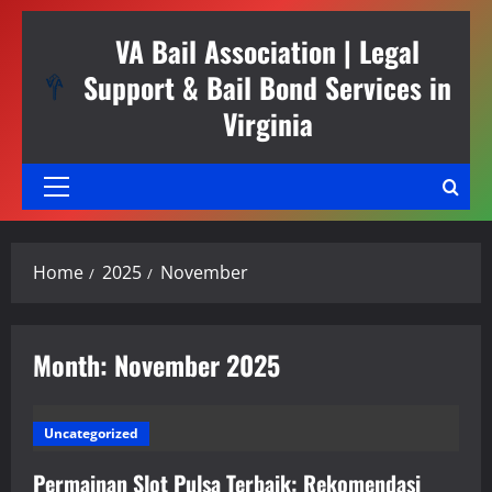
Skip
to
VA Bail Association | Legal
content
Support & Bail Bond Services in
Virginia
Primary
Menu
Home
2025
November
Month:
November 2025
Uncategorized
Permainan Slot Pulsa Terbaik: Rekomendasi