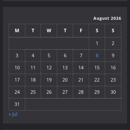
August 2026
M
T
W
T
F
S
S
1
2
3
4
5
6
7
8
9
10
11
12
13
14
15
16
17
18
19
20
21
22
23
24
25
26
27
28
29
30
31
« Jul