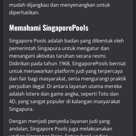
mudah dijangkau dan menyenangkan untuk
diperhatikan.
Memahami SingaporePools
Singapore Pools adalah badan yang dibentuk oleh
pemerintah Singapura untuk mengatur dan
menangani aktivitas taruhan secara resmi.
Didirikan pada tahun 1968, SingaporePools berniat
untuk menawarkan platform judi yang terpercaya
dan fair bagi masyarakat, serta mengurangi praktik
perjudian ilegal. Di antara layanan utama mereka
adalah lotere dan game angka, seperti Toto dan
4D, yang sangat populer di kalangan masyarakat
Singapura.
Dengan menjadi penyedia layanan judi yang
andalan, Singapore Pools juga melaksanakan