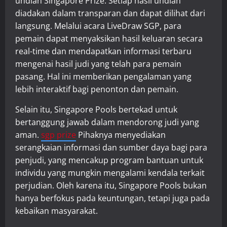
undian Singapore Prize. Setiap hasil undian
diadakan dalam transparan dan dapat dilihat dari
langsung. Melalui acara LiveDraw SGP, para
pemain dapat menyaksikan hasil keluaran secara
real-time dan mendapatkan informasi terbaru
mengenai hasil judi yang telah para pemain
pasang. Hal ini memberikan pengalaman yang
lebih interaktif bagi penonton dan pemain.
Selain itu, Singapore Pools bertekad untuk
bertanggung jawab dalam mendorong judi yang
aman.
sgp prize
Pihaknya menyediakan
serangkaian informasi dan sumber daya bagi para
penjudi, yang mencakup program bantuan untuk
individu yang mungkin mengalami kendala terkait
perjudian. Oleh karena itu, Singapore Pools bukan
hanya berfokus pada keuntungan, tetapi juga pada
kebaikan masyarakat.