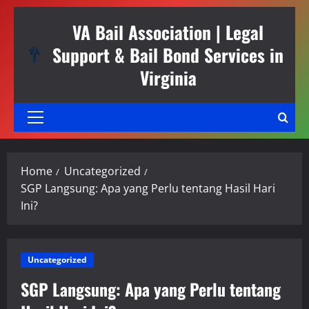
Skip
to
VA Bail Association | Legal
content
Support & Bail Bond Services in
Virginia
Primary
Menu
Home
Uncategorized
SGP Langsung: Apa yang Perlu tentang Hasil Hari
Ini?
Uncategorized
SGP Langsung: Apa yang Perlu tentang