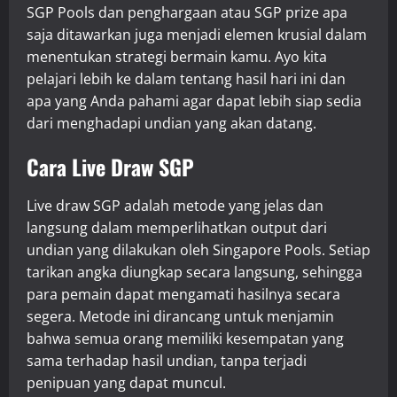
SGP Pools dan penghargaan atau SGP prize apa
saja ditawarkan juga menjadi elemen krusial dalam
menentukan strategi bermain kamu. Ayo kita
pelajari lebih ke dalam tentang hasil hari ini dan
apa yang Anda pahami agar dapat lebih siap sedia
dari menghadapi undian yang akan datang.
Cara Live Draw SGP
Live draw SGP adalah metode yang jelas dan
langsung dalam memperlihatkan output dari
undian yang dilakukan oleh Singapore Pools. Setiap
tarikan angka diungkap secara langsung, sehingga
para pemain dapat mengamati hasilnya secara
segera. Metode ini dirancang untuk menjamin
bahwa semua orang memiliki kesempatan yang
sama terhadap hasil undian, tanpa terjadi
penipuan yang dapat muncul.