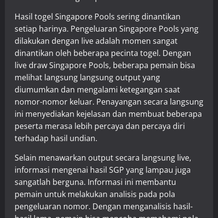
Hasil togel Singapore Pools sering dinantikan
setiap harinya. Pengeluaran Singapore Pools yang
dilakukan dengan live adalah momen sangat
dinantikan oleh beberapa pecinta togel. Dengan
live draw Singapore Pools, beberapa pemain bisa
melihat langsung langsung output yang
diumumkan dan mengalami ketegangan saat
nomor-nomor keluar. Penayangan secara langsung
ini menyediakan kejelasan dan membuat beberapa
peserta merasa lebih percaya dan percaya diri
terhadap hasil undian.
Selain menawarkan output secara langsung live,
informasi mengenai hasil SGP yang lampau juga
sangatlah berguna. Informasi ini membantu
pemain untuk melakukan analisis pada pola
pengeluaran nomor. Dengan menganalisis hasil-