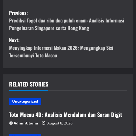
P
Previous:
o
Prediksi Togel dua ribu dua puluh enam: Analisis Informasi
Pengeluaran Singapore serta Hong Kong
s
Next:
t
Menyingkap Informasi Makau 2026: Mengungkap Sisi
Tersembunyi Toto Macau
n
a
v
RELATED STORIES
i
Uncategorized
g
Toto Macau 4D: Analisis Mendalam dan Saran Digit
a
AdminUtama
August 8, 2026