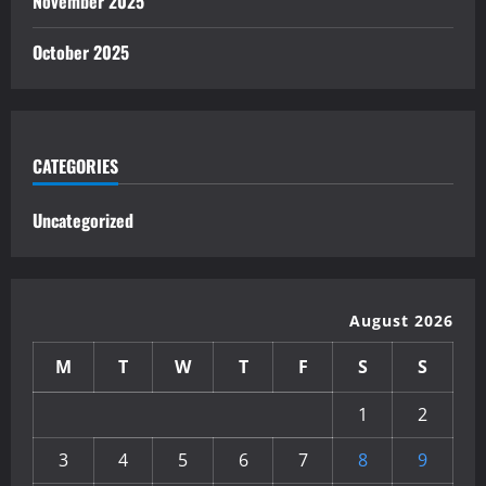
November 2025
October 2025
CATEGORIES
Uncategorized
August 2026
M
T
W
T
F
S
S
1
2
3
4
5
6
7
8
9