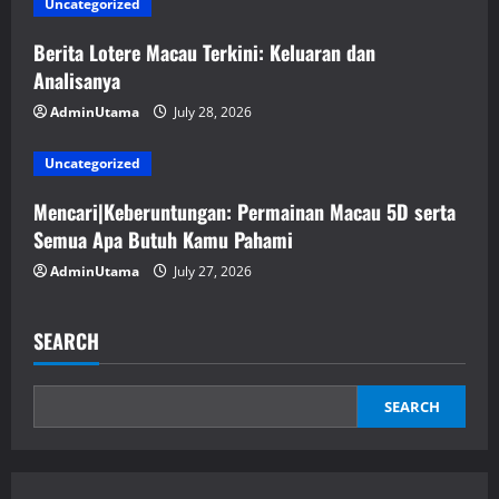
t
Uncategorized
i
Berita Lotere Macau Terkini: Keluaran dan
Analisanya
o
AdminUtama
July 28, 2026
n
Uncategorized
Mencari|Keberuntungan: Permainan Macau 5D serta
Semua Apa Butuh Kamu Pahami
AdminUtama
July 27, 2026
SEARCH
SEARCH