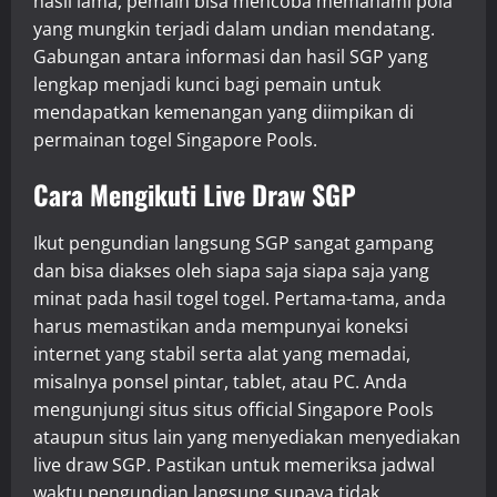
hasil lama, pemain bisa mencoba memahami pola
yang mungkin terjadi dalam undian mendatang.
Gabungan antara informasi dan hasil SGP yang
lengkap menjadi kunci bagi pemain untuk
mendapatkan kemenangan yang diimpikan di
permainan togel Singapore Pools.
Cara Mengikuti Live Draw SGP
Ikut pengundian langsung SGP sangat gampang
dan bisa diakses oleh siapa saja siapa saja yang
minat pada hasil togel togel. Pertama-tama, anda
harus memastikan anda mempunyai koneksi
internet yang stabil serta alat yang memadai,
misalnya ponsel pintar, tablet, atau PC. Anda
mengunjungi situs situs official Singapore Pools
ataupun situs lain yang menyediakan menyediakan
live draw SGP. Pastikan untuk memeriksa jadwal
waktu pengundian langsung supaya tidak