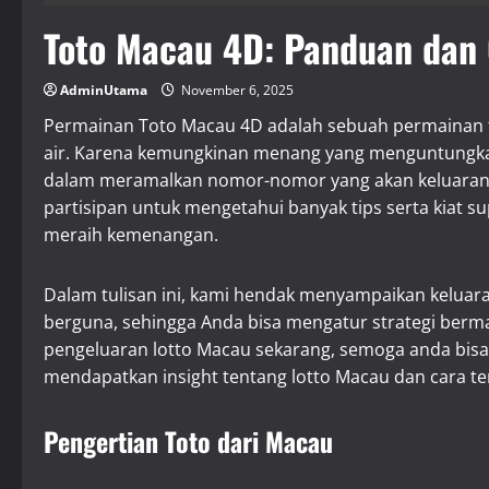
Toto Macau 4D: Panduan dan 
AdminUtama
November 6, 2025
Permainan Toto Macau 4D adalah sebuah permainan t
air. Karena kemungkinan menang yang menguntungkan
dalam meramalkan nomor-nomor yang akan keluaran. D
partisipan untuk mengetahui banyak tips serta kiat 
meraih kemenangan.
Dalam tulisan ini, kami hendak menyampaikan keluar
berguna, sehingga Anda bisa mengatur strategi bermai
pengeluaran lotto Macau sekarang, semoga anda bisa 
mendapatkan insight tentang lotto Macau dan cara ter
Pengertian Toto dari Macau