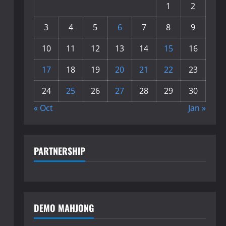
1
2
3
4
5
6
7
8
9
10
11
12
13
14
15
16
17
18
19
20
21
22
23
24
25
26
27
28
29
30
« Oct
Jan »
PARTNERSHIP
DEMO MAHJONG