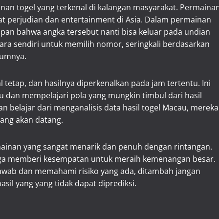
nan togel yang terkenal di kalangan masyarakat. Permaina
sat perjudian dan entertainment di Asia. Dalam permainan
an bahwa angka tersebut nanti bisa keluar pada undian
ara sendiri untuk memilih nomor, seringkali berdasarkan
lumnya.
 tetap, dan hasilnya diperkenalkan pada jam tertentu. Ini
an mempelajari pola yang mungkin timbul dari hasil
 belajar dari menganalisis data hasil togel Macau, mereka
ang akan datang.
ainan yang sangat menarik dan penuh dengan rintangan.
 juga memberi kesempatan untuk meraih kemenangan besar.
awab dan memahami risiko yang ada, ditambah jangan
sil yang yang tidak dapat diprediksi.