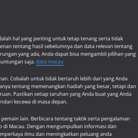
lah hal yang penting untuk tetap tenang serta tidak
man tentang hasil sebelumnya dan data relevan tentang
erungan yang ada, Anda dapat bisa mengambil pilihan yang
runtungan saja.
data macau
han. Cobalah untuk tidak bertaruh lebih dari yang Anda
anya tentang memenangkan hadiah yang besar, tetapi dan
uan. Pastikan setiap taruhan yang Anda buat yang Anda
indari kecewa di masa depan.
pemain lain. Berbicara tentang taktik serta pengalaman
oto di Macau. Dengan mengumpulkan informasi dan
emperkaya ilmu dan meningkatkan peluang anda