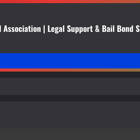
l Association | Legal Support & Bail Bond S