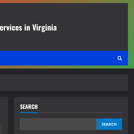
ervices in Virginia
SEARCH
SEARCH