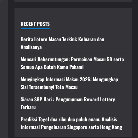
RECENT POSTS
Berita Lotere Macau Terkini: Keluaran dan
t
Analisanya
Mencari|Keberuntungan: Permainan Macau 5D serta
Semua Apa Butuh Kamu Pahami
Menyingkap Informasi Makau 2026: Mengungkap
Sisi Tersembunyi Toto Macau
Siaran SGP Hari : Pengumuman Reward Lottery
Terbaru
Prediksi Togel dua ribu dua puluh enam: Analisis
Informasi Pengeluaran Singapore serta Hong Kong